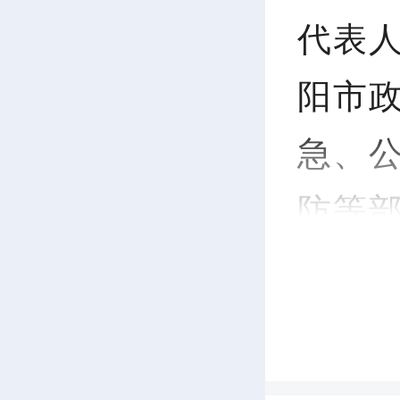
代表
阳市
急、
防等
草案中