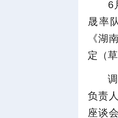
6
晟率
《湖
定（草
负责
座谈