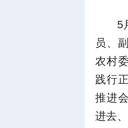
5
员、
农村
践行
推进
进去、