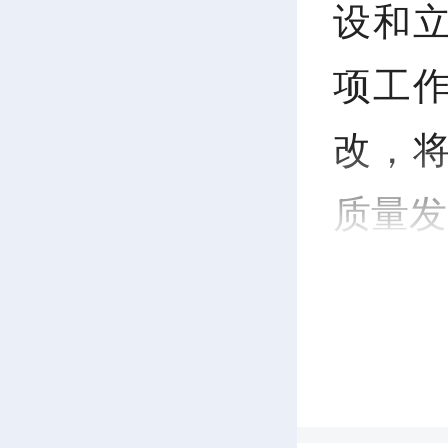
设和
项工
改，
质量发