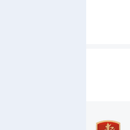
（20
代表
第
党的
居民
治相