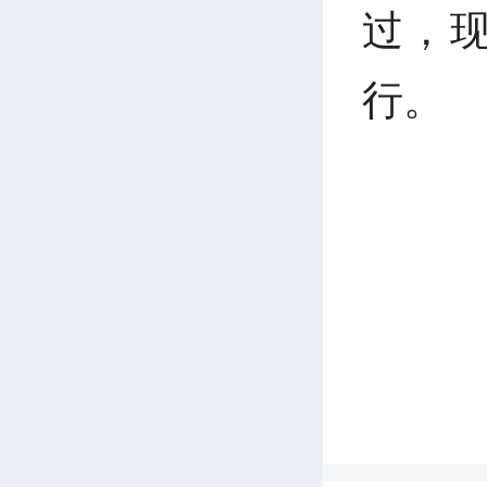
过，现
行。