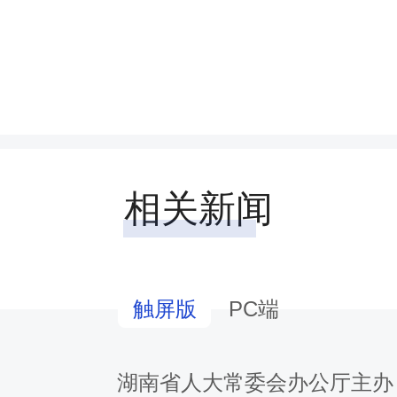
26年5月29日湖南省第十
大会常务委员会第二十二次
过）
一条 社区治理应当坚持
相关新闻
领导，坚持以人民为中心，
自治为基础，坚持自治、法
PC端
触屏版
结合，坚持系统治理、依法
湖南省人大常委会办公厅主办