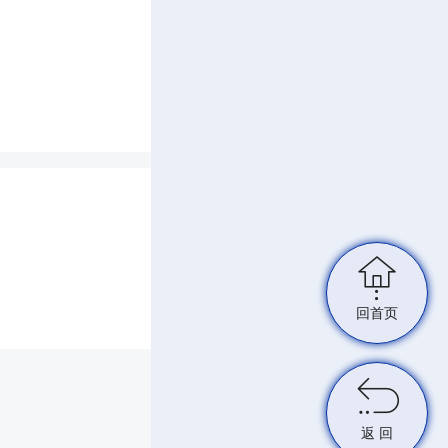
四届人民
会议通
中国共产

坚持以
回首页
治、德

治理、
返 回