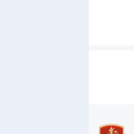
讲话
要文
规定
工作
文件
八项
了财