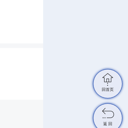
表的重
央八项
精神及
喝有关

彻中央
回首页
；研究

工作安
返 回