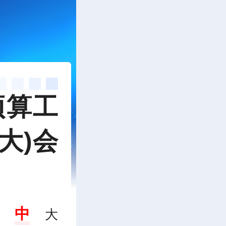
预算工
大)会
中
大