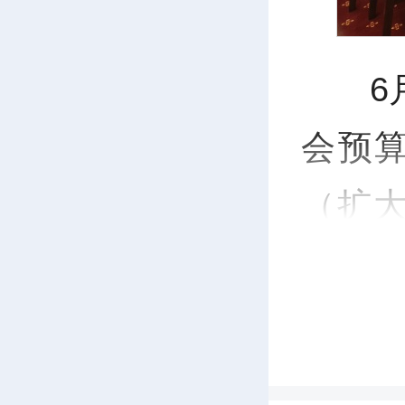
6
会预算
（扩
党组书
念陈云