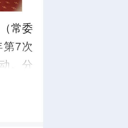
委（常委
年第7次
动。分
。
记在纪
上等重要