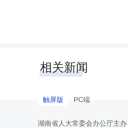
精神，在《求是》杂志上发
章；传达学习了深入贯彻中
精神学习教育专班有关文件
相关新闻
提示、关于集中整治违规吃
和会议精神；开展了深入贯
PC端
触屏版
规定精神学习教育交流发言
湖南省人大常委会办公厅主办
经委、预算工委7月份主要