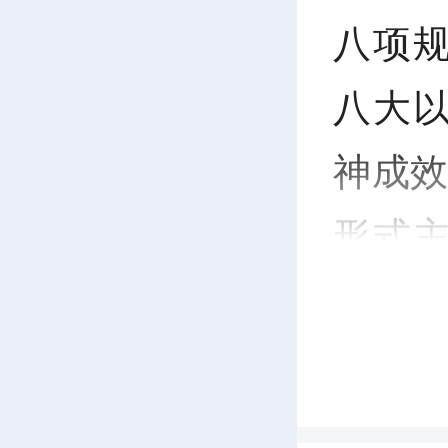
八项
八大
神成效
形式
报等
单、整