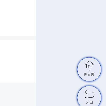
彻中央
融入日
推动学
进学理
习近平

问题抓
回首页
切实把

返 回