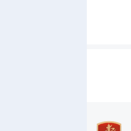
八项
常、
习教
论，
总书
整改