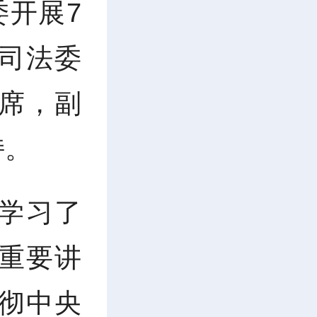
委开展7
司法委
席，副
持。
学习了
重要讲
彻中央