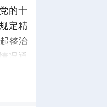
党的十
规定精
3起整治
情况通
问题清
言。