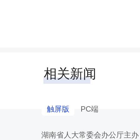
龙朝阳指出，要持续深入贯
规定精神学习教育工作，
抓在经常，一体推进学查改
育取得更大实效；要及时跟
相关新闻
以时事热事为切入点，学习
记的重要指示精神；要对照
PC端
触屏版
，聚焦突出问题真抓实改，
湖南省人大常委会办公厅主办