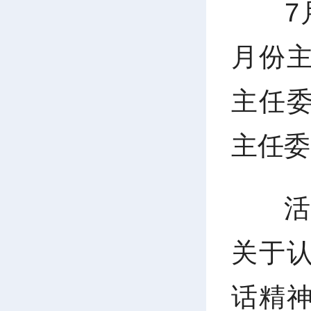
7
月份
主任
主任委
关于
话精