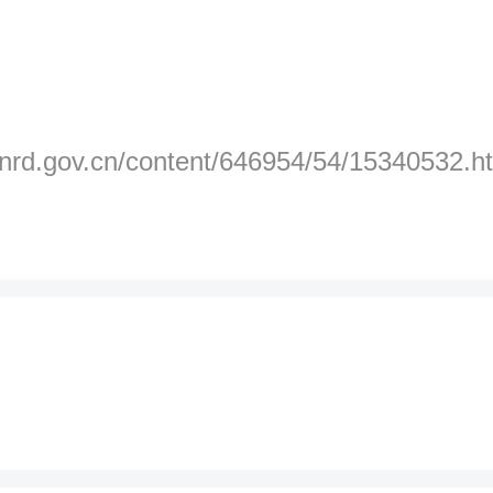
：
hnrd.gov.cn/content/646954/54/15340532.h