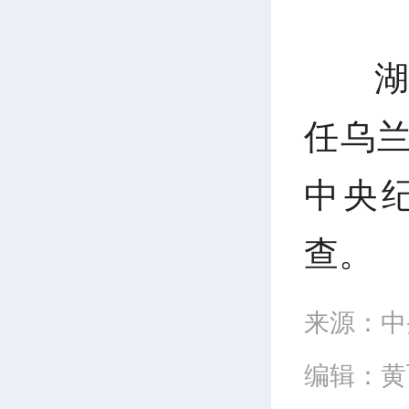
任乌
中央
查。
来源：中
编辑：黄